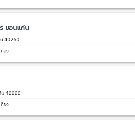
าร ขอนแก่น
ก่น 40260
คียง
แก่น 40000
คียง