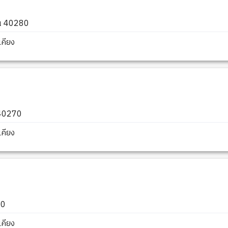
่น 40280
คียง
 40270
คียง
30
คียง