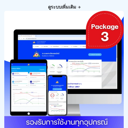
ดูระบบเพิ่มเติม