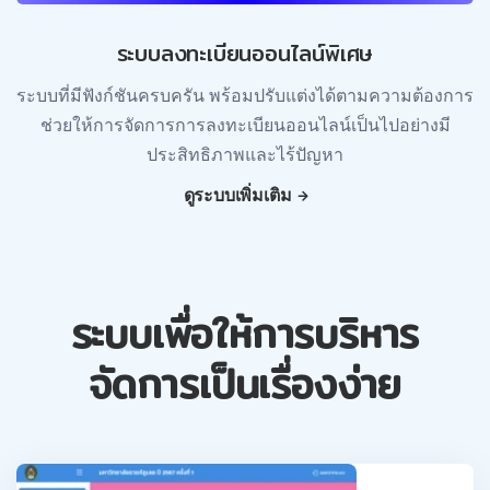
ระบบลงทะเบียนออนไลน์พิเศษ
ระบบที่มีฟังก์ชันครบครัน พร้อมปรับแต่งได้ตามความต้องการ
ช่วยให้การจัดการการลงทะเบียนออนไลน์เป็นไปอย่างมี
ประสิทธิภาพและไร้ปัญหา
ดูระบบเพิ่มเติม
ระบบเพื่อให้การบริหาร
จัดการเป็นเรื่องง่าย