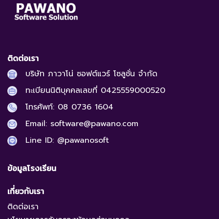
ติดต่อเรา
บริษัท ภาวาโน่ ซอฟต์แวร์ โซลูชั่น จํากัด
ทะเบียนนิติบุคคลเลขที่ 0425559000520
โทรศัพท์: 08 0736 1604
Email: software@pawano.com
Line ID: @pawanosoft
ข้อมูลโรงเรียน
เกี่ยวกับเรา
ติดต่อเรา