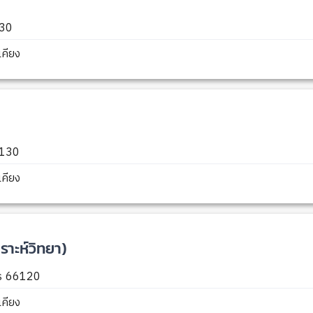
230
คียง
6130
คียง
าะห์วิทยา)
ตร 66120
คียง