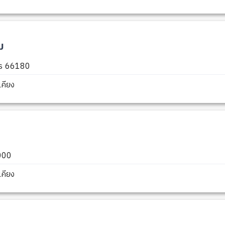
ม
ิตร 66180
คียง
6000
คียง