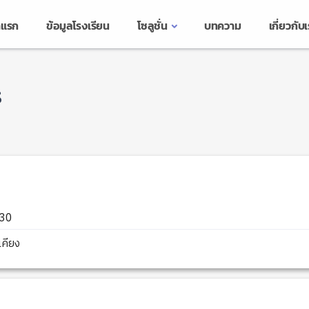
าแรก
ข้อมูลโรงเรียน
โซลูชั่น
บทความ
เกี่ยวกับ
ร
230
คียง