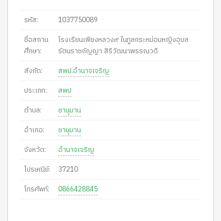
รหัส:
1037750089
ชื่อสถาน
โรงเรียนเพียงหลวง๙ ในทูลกระหม่อมหญิงอุบล
ศึกษา:
รัตนราชกัญญา สิริวัฒนาพรรณวดี
สังกัด:
สพป.อำนาจเจริญ
ประเภท:
สพป
ตำบล:
ชานุมาน
อำเภอ:
ชานุมาน
จังหวัด:
อำนาจเจริญ
ไปรษณีย์:
37210
โทรศัพท์:
0866428845