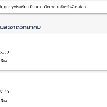
h_query=โรงเรียนเนินสะอาดวิทยาคม+จังหวัดพิษณุโลก
นินสะอาดวิทยาคม
 65130
คียง
 65130
คียง