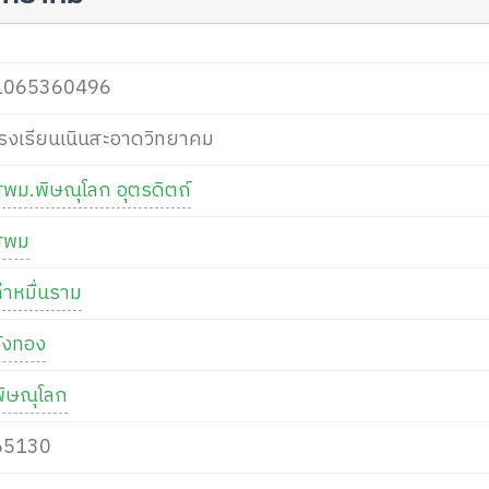
1065360496
โรงเรียนเนินสะอาดวิทยาคม
สพม.พิษณุโลก อุตรดิตถ์
สพม
่าหมื่นราม
วังทอง
พิษณุโลก
65130