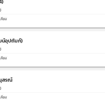
4)
0
คียง
น์อุปถัมภ์)
0
คียง
นุสรณ์
0
คียง