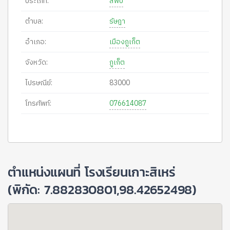
ประเภท:
สพป
ตำบล:
รัษฎา
อำเภอ:
เมืองภูเก็ต
จังหวัด:
ภูเก็ต
ไปรษณีย์:
83000
โทรศัพท์:
076614087
ตำแหน่งแผนที่ โรงเรียนเกาะสิเหร่
(พิกัด: 7.882830801,98.42652498)