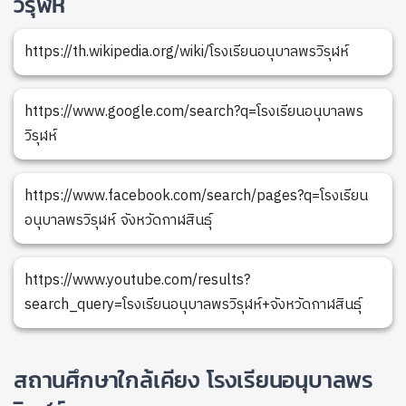
วิรุฬห์
https://th.wikipedia.org/wiki/โรงเรียนอนุบาลพรวิรุฬห์
https://www.google.com/search?q=โรงเรียนอนุบาลพร
วิรุฬห์
https://www.facebook.com/search/pages?q=โรงเรียน
อนุบาลพรวิรุฬห์ จังหวัดกาฬสินธุ์
https://www.youtube.com/results?
search_query=โรงเรียนอนุบาลพรวิรุฬห์+จังหวัดกาฬสินธุ์
สถานศึกษาใกล้เคียง โรงเรียนอนุบาลพร