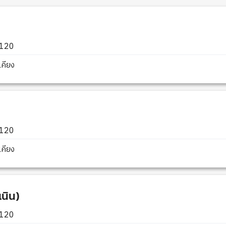
3120
คียง
3120
คียง
เนิน)
3120