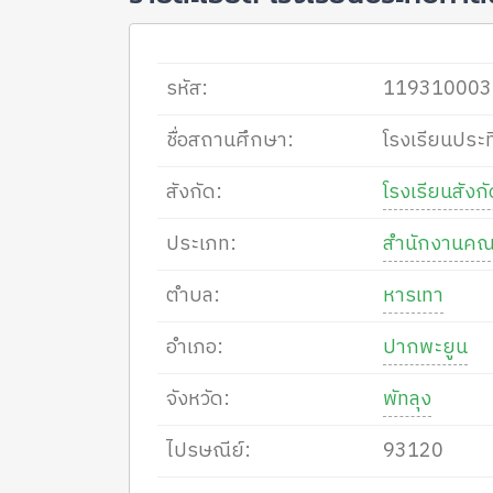
รหัส:
119310003
ชื่อสถานศึกษา:
โรงเรียนประ
สังกัด:
โรงเรียนสัง
ประเภท:
สำนักงานคณ
ตำบล:
หารเทา
อำเภอ:
ปากพะยูน
จังหวัด:
พัทลุง
ไปรษณีย์:
93120