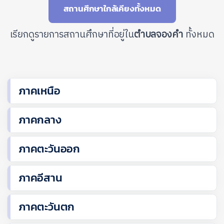
สถานศึกษาใกล้เคียงทั้งหมด
เรียกดูรายการสถานศึกษาที่อยู่ใน
ตำบลจองคำ
ทั้งหมด
ภาคเหนือ
ภาคกลาง
ภาคตะวันออก
ภาคอีสาน
ภาคตะวันตก