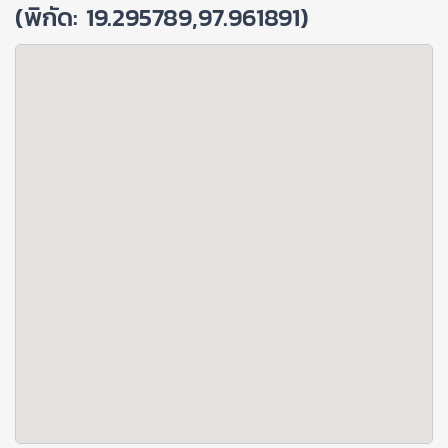
(พิกัด: 19.295789,97.961891)