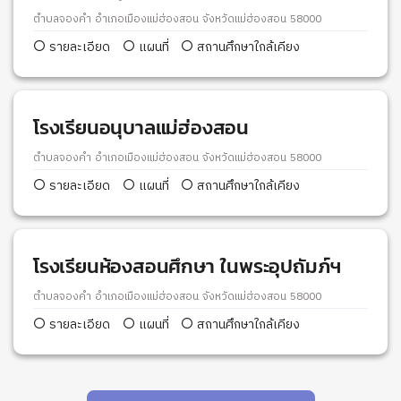
ตำบลจองคำ อำเภอเมืองแม่ฮ่องสอน จังหวัดแม่ฮ่องสอน 58000
รายละเอียด
แผนที่
สถานศึกษาใกล้เคียง
โรงเรียนอนุบาลแม่ฮ่องสอน
ตำบลจองคำ อำเภอเมืองแม่ฮ่องสอน จังหวัดแม่ฮ่องสอน 58000
รายละเอียด
แผนที่
สถานศึกษาใกล้เคียง
โรงเรียนห้องสอนศึกษา ในพระอุปถัมภ์ฯ
ตำบลจองคำ อำเภอเมืองแม่ฮ่องสอน จังหวัดแม่ฮ่องสอน 58000
รายละเอียด
แผนที่
สถานศึกษาใกล้เคียง