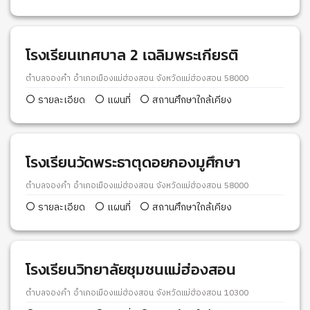
โรงเรียนเทศบาล 2 เฉลิมพระเกียรติ
ตำบลจองคำ อำเภอเมืองแม่ฮ่องสอน จังหวัดแม่ฮ่องสอน 58000
รายละเอียด
แผนที่
สถานศึกษาใกล้เคียง
โรงเรียนวัดพระธาตุดอยกองมูศึกษา
ตำบลจองคำ อำเภอเมืองแม่ฮ่องสอน จังหวัดแม่ฮ่องสอน 58000
รายละเอียด
แผนที่
สถานศึกษาใกล้เคียง
โรงเรียนวิทยาลัยชุมชนแม่ฮ่องสอน
ตำบลจองคำ อำเภอเมืองแม่ฮ่องสอน จังหวัดแม่ฮ่องสอน 10300