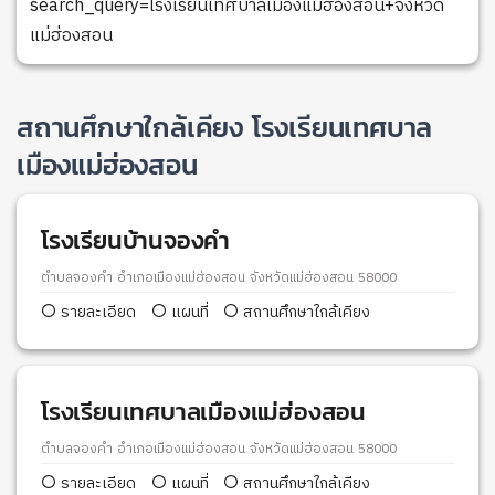
search_query=โรงเรียนเทศบาลเมืองแม่ฮ่องสอน+จังหวัด
แม่ฮ่องสอน
สถานศึกษาใกล้เคียง โรงเรียนเทศบาล
เมืองแม่ฮ่องสอน
โรงเรียนบ้านจองคำ
ตำบลจองคำ อำเภอเมืองแม่ฮ่องสอน จังหวัดแม่ฮ่องสอน 58000
รายละเอียด
แผนที่
สถานศึกษาใกล้เคียง
โรงเรียนเทศบาลเมืองแม่ฮ่องสอน
ตำบลจองคำ อำเภอเมืองแม่ฮ่องสอน จังหวัดแม่ฮ่องสอน 58000
รายละเอียด
แผนที่
สถานศึกษาใกล้เคียง