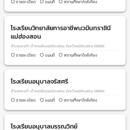
รายละเอียด
แผนที่
สถานศึกษาใกล้เคียง
โรงเรียนวิทยาลัยการอาชีพนวมินทราชินี
แม่ฮ่องสอน
ตำบลจองคำ อำเภอเมืองแม่ฮ่องสอน จังหวัดแม่ฮ่องสอน 58000
รายละเอียด
แผนที่
สถานศึกษาใกล้เคียง
โรงเรียนอนุบาลจรัสศรี
ตำบลจองคำ อำเภอเมืองแม่ฮ่องสอน จังหวัดแม่ฮ่องสอน 58000
รายละเอียด
แผนที่
สถานศึกษาใกล้เคียง
โรงเรียนอนุบาลบรรณวิทย์