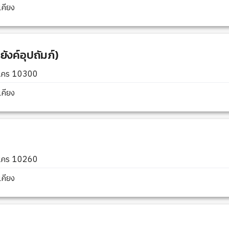
คียง
ังค์อุปถัมภ์)
านคร 10300
คียง
านคร 10260
คียง