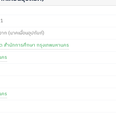
01
าก (นาคเผื่อนอุปถัมภ์)
กัด สำนักการศึกษา กรุงเทพมหานคร
นคร
นคร