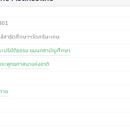
801
าลีสาธิตศึกษาฯวัดศรีษะเกษ
ระปริยัติธรรม แผนกสามัญศึกษา
ระพุทธศาสนาแห่งชาติ
งคาย