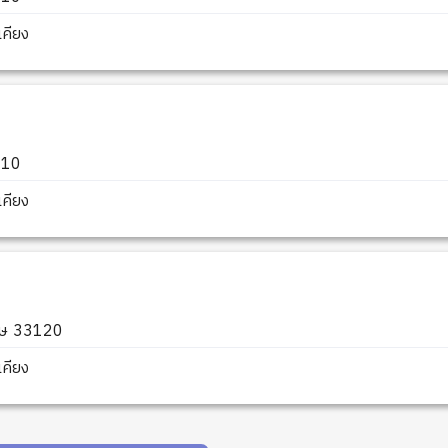
คียง
6110
คียง
เกษ 33120
คียง