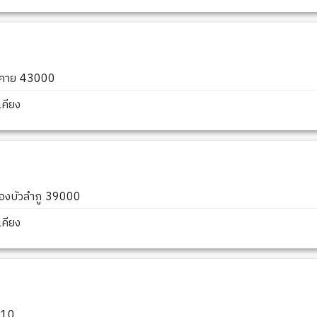
องคาย 43000
คียง
นองบัวลำภู 39000
คียง
6110