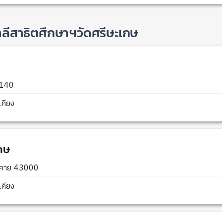
าลีสาธิตศึกษาฯวัดศรีษะเกษ
5140
คียง
เกษ
องคาย 43000
คียง