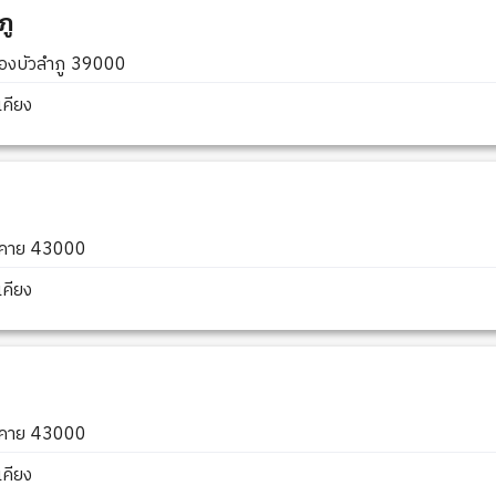
ภู
นองบัวลำภู 39000
คียง
องคาย 43000
คียง
องคาย 43000
คียง