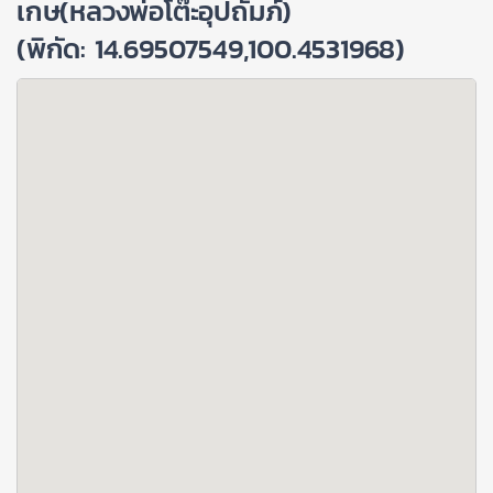
เกษ(หลวงพ่อโต๊ะอุปถัมภ์)
(พิกัด: 14.69507549,100.4531968)