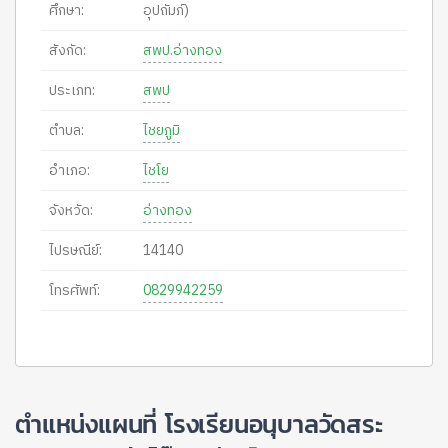
ศึกษา:
อุปถัมภ์)
สังกัด:
สพป.อ่างทอง
ประเภท:
สพป
ตำบล:
ไชยภูมิ
อำเภอ:
ไชโย
จังหวัด:
อ่างทอง
ไปรษณีย์:
14140
โทรศัพท์:
0829942259
ตำแหน่งแผนที่ โรงเรียนอนุบาลวัดสระ