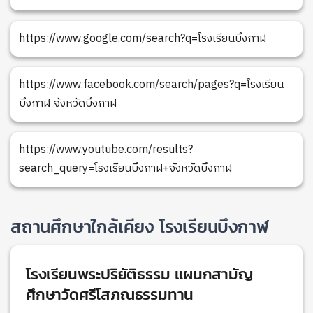
https://www.google.com/search?q=โรงเรียนบึงกาฬ
https://www.facebook.com/search/pages?q=โรงเรียน
บึงกาฬ จังหวัดบึงกาฬ
https://www.youtube.com/results?
search_query=โรงเรียนบึงกาฬ+จังหวัดบึงกาฬ
สถานศึกษาใกล้เคียง โรงเรียนบึงกาฬ
โรงเรียนพระปริยัติธรรม แผนกสามัญ
ศึกษาวัดศรีโสภณธรรมทาน