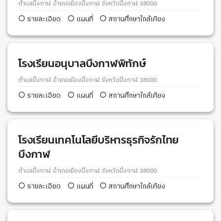
ตำบลบึงกาฬ อำเภอเมืองบึงกาฬ จังหวัดบึงกาฬ 38000
รายละเอียด
แผนที่
สถานศึกษาใกล้เคียง
โรงเรียนอนุบาลบึงกาฬพิทักษ์
ตำบลบึงกาฬ อำเภอเมืองบึงกาฬ จังหวัดบึงกาฬ 38000
รายละเอียด
แผนที่
สถานศึกษาใกล้เคียง
โรงเรียนเทคโนโลยีบริหารธุรกิจรักไทย
บึงกาฬ
ตำบลบึงกาฬ อำเภอเมืองบึงกาฬ จังหวัดบึงกาฬ 38000
รายละเอียด
แผนที่
สถานศึกษาใกล้เคียง