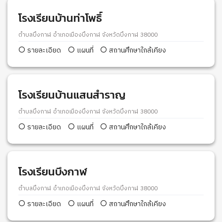
โรงเรียนบ้านท่าโพธิ์
ตำบลบึงกาฬ อำเภอเมืองบึงกาฬ จังหวัดบึงกาฬ 38000
รายละเอียด
แผนที่
สถานศึกษาใกล้เคียง
โรงเรียนบ้านแสนสำราญ
ตำบลบึงกาฬ อำเภอเมืองบึงกาฬ จังหวัดบึงกาฬ 38000
รายละเอียด
แผนที่
สถานศึกษาใกล้เคียง
โรงเรียนบึงกาฬ
ตำบลบึงกาฬ อำเภอเมืองบึงกาฬ จังหวัดบึงกาฬ 38000
รายละเอียด
แผนที่
สถานศึกษาใกล้เคียง