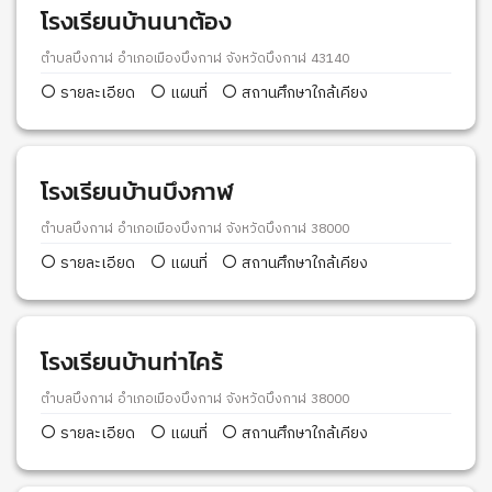
โรงเรียนบ้านนาต้อง
ตำบลบึงกาฬ อำเภอเมืองบึงกาฬ จังหวัดบึงกาฬ 43140
รายละเอียด
แผนที่
สถานศึกษาใกล้เคียง
โรงเรียนบ้านบึงกาฬ
ตำบลบึงกาฬ อำเภอเมืองบึงกาฬ จังหวัดบึงกาฬ 38000
รายละเอียด
แผนที่
สถานศึกษาใกล้เคียง
โรงเรียนบ้านท่าไคร้
ตำบลบึงกาฬ อำเภอเมืองบึงกาฬ จังหวัดบึงกาฬ 38000
รายละเอียด
แผนที่
สถานศึกษาใกล้เคียง