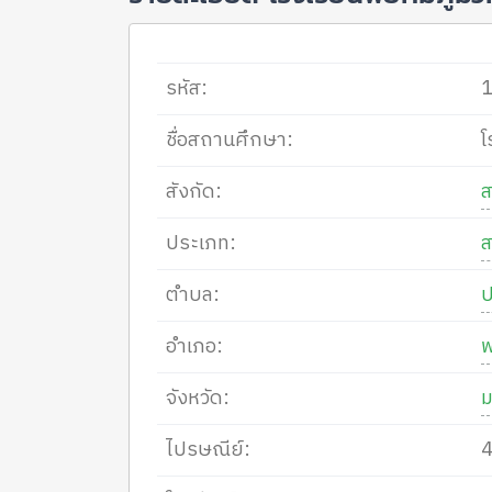
รหัส:
ชื่อสถานศึกษา:
โ
สังกัด:
ประเภท:
ตำบล:
อำเภอ:
พ
จังหวัด:
ไปรษณีย์: