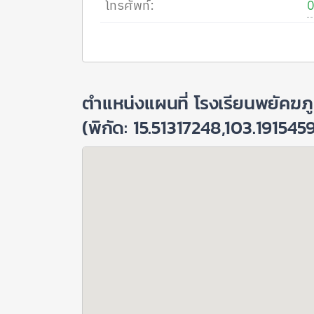
โทรศัพท์:
ตำแหน่งแผนที่ โรงเรียนพยัคฆภู
(พิกัด: 15.51317248,103.191545