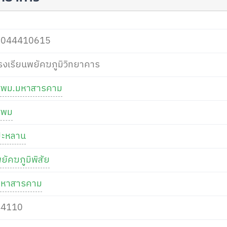
1044410615
รงเรียนพยัคฆภูมิวิทยาคาร
สพม.มหาสารคาม
สพม
ปะหลาน
ยัคฆภูมิพิสัย
มหาสารคาม
44110