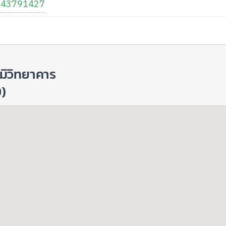
043791427
มิวิทยาคาร
9)