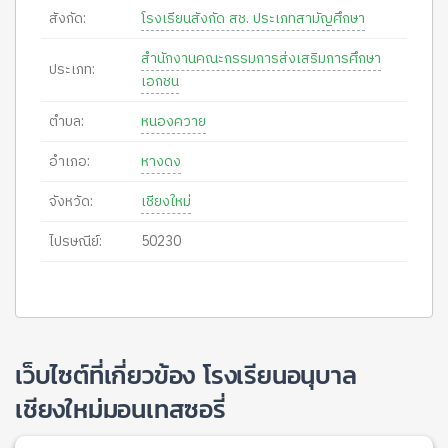
สังกัด:
โรงเรียนสังกัด สช. ประเภทสามัญศึกษา
สำนักงานคณะกรรมการส่งเสริมการศึกษา
ประเภท:
เอกชน
ตำบล:
หนองควาย
อำเภอ:
หางดง
จังหวัด:
เชียงใหม่
ไปรษณีย์:
50230
เว็บไซต์ที่เกี่ยวข้อง โรงเรียนอนุบาล
เชียงใหม่มอนเทสซอรี่