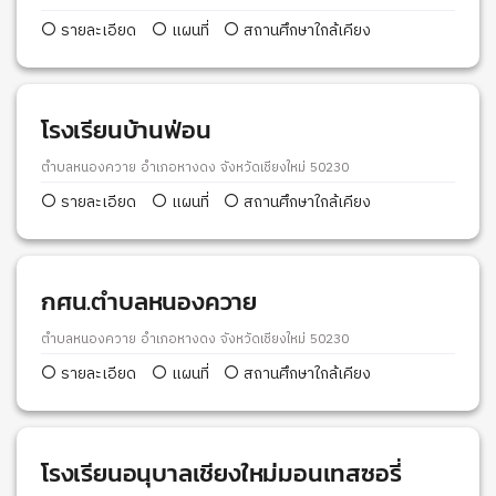
รายละเอียด
แผนที่
สถานศึกษาใกล้เคียง
โรงเรียนบ้านฟ่อน
ตำบลหนองควาย อำเภอหางดง จังหวัดเชียงใหม่ 50230
รายละเอียด
แผนที่
สถานศึกษาใกล้เคียง
กศน.ตำบลหนองควาย
ตำบลหนองควาย อำเภอหางดง จังหวัดเชียงใหม่ 50230
รายละเอียด
แผนที่
สถานศึกษาใกล้เคียง
โรงเรียนอนุบาลเชียงใหม่มอนเทสซอรี่