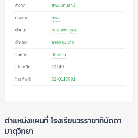
สังกัด:
สพม.ปทุมธานี
ประเภท:
สพม
ตำบล:
คลองพระอุดม
อำเภอ:
ลาดหลุมแก้ว
จังหวัด:
ปทุมธานี
ไปรษณีย์:
12140
โทรศัพท์:
02-0110991
ตำแหน่งแผนที่ โรงเรียนวรราชาทินัดดา
มาตุวิทยา